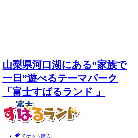
山梨県河口湖にある“家族で
一日”遊べるテーマパーク
「富士すばるランド 」
チケット購入