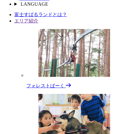
LANGUAGE
富⼠すばるランドとは？
エリア紹介
フォレストぱーく