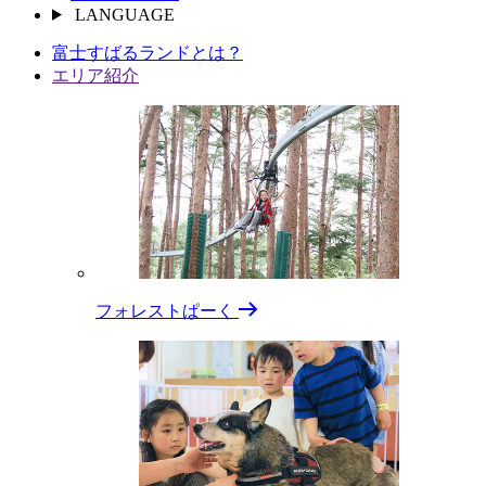
LANGUAGE
富⼠すばるランドとは？
エリア紹介
フォレストぱーく