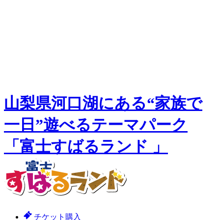
山梨県河口湖にある“家族で
一日”遊べるテーマパーク
「富士すばるランド 」
チケット購入