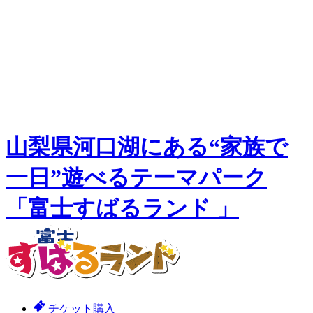
山梨県河口湖にある“家族で
一日”遊べるテーマパーク
「富士すばるランド 」
チケット購入