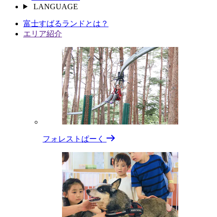
LANGUAGE
富⼠すばるランドとは？
エリア紹介
フォレストぱーく