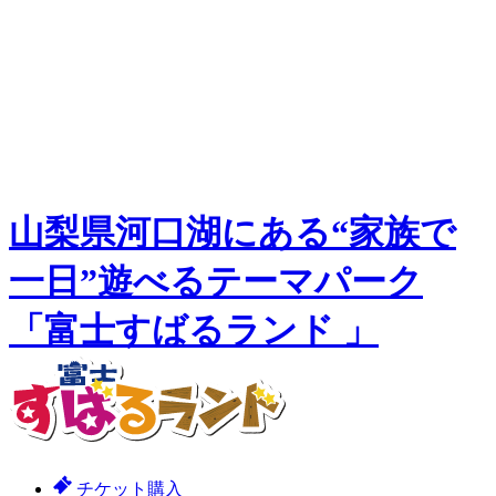
山梨県河口湖にある“家族で
一日”遊べるテーマパーク
「富士すばるランド 」
チケット購入