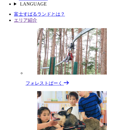
LANGUAGE
富⼠すばるランドとは？
エリア紹介
フォレストぱーく