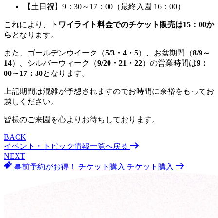
【土日祝】9：30～17：00（最終入園 16：00）
これにより、
トワイライト料金でのチケット販売は15：00か
ら
となります。
また、ゴールデンウイーク（
5/3・4・5
）、お盆期間（
8/9～
14
）、シルバーウィーク（
9/20・21・22
）の営業時間は
9：
00～17：30
となります。
上記期間は混雑が予想されますのでお時間に余裕をもってお
越しください。
皆様のご来園を心よりお待ちしております。
BACK
イベント・トピック情報一覧へ戻る
NEXT
事前予約がお得！
チケット購入
チケット購入