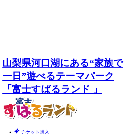
山梨県河口湖にある“家族で
一日”遊べるテーマパーク
「富士すばるランド 」
チケット購入