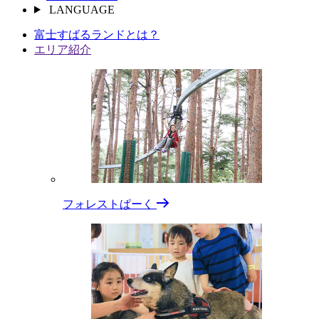
LANGUAGE
富⼠すばるランドとは？
エリア紹介
フォレストぱーく