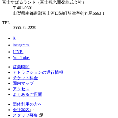
富士すばるランド（富士観光開発株式会社）
〒401-0301
山梨県南都留郡富士河口湖町船津字剣丸尾6663-1
TEL
0555-72-2239
X
instagram
LINE
You Tube
営業時間
アトラクションの運行情報
チケット料⾦
園内マップ
アクセス
よくあるご質問
団体利⽤の⽅へ
会社案内
スタッフ募集