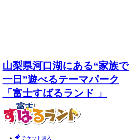
山梨県河口湖にある“家族で
一日”遊べるテーマパーク
「富士すばるランド 」
チケット購入