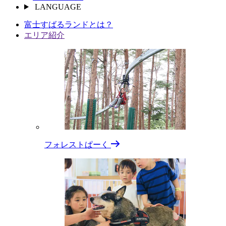
LANGUAGE
富⼠すばるランドとは？
エリア紹介
フォレストぱーく