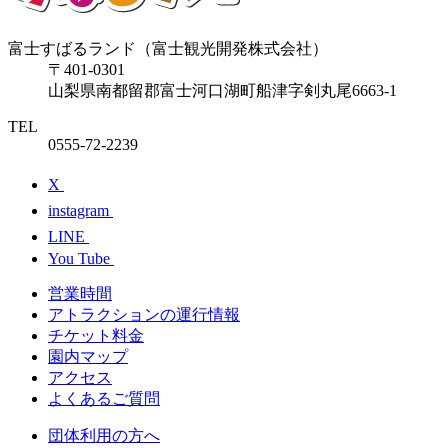
富士すばるランド（富士観光開発株式会社）
〒401-0301
山梨県南都留郡富士河口湖町船津字剣丸尾6663-1
TEL
0555-72-2239
X
instagram
LINE
You Tube
営業時間
アトラクションの運行情報
チケット料⾦
園内マップ
アクセス
よくあるご質問
団体利⽤の⽅へ