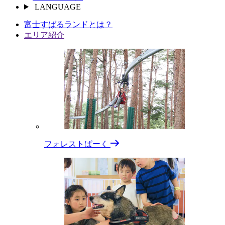
LANGUAGE
富⼠すばるランドとは？
エリア紹介
フォレストぱーく