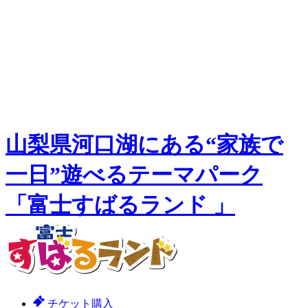
山梨県河口湖にある“家族で
一日”遊べるテーマパーク
「富士すばるランド 」
チケット購入