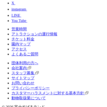
X
instagram
LINE
You Tube
営業時間
アトラクションの運行情報
チケット料⾦
園内マップ
アクセス
よくあるご質問
団体利⽤の⽅へ
会社案内
スタッフ募集
サイトマップ
お問い合わせ
プライバシーポリシー
カスタマーハラスメントに対する基本方針
動物取扱業について
©
2026
富士すばるランド