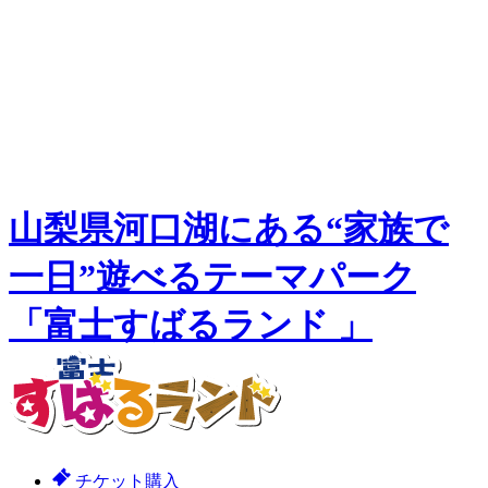
山梨県河口湖にある“家族で
一日”遊べるテーマパーク
「富士すばるランド 」
チケット購入