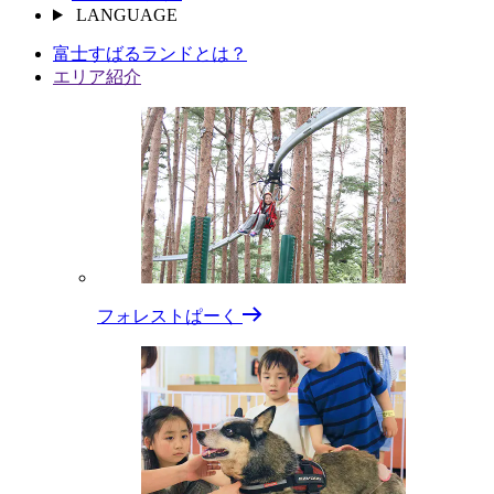
LANGUAGE
富⼠すばるランドとは？
エリア紹介
フォレストぱーく